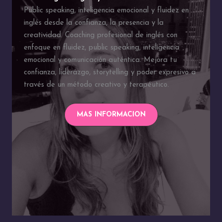
Public speaking, inteligencia emocional y fluidez en
inglés desde la confianza, la presencia y la
creatividad. Coaching profesional de inglés con
enfoque en fluidez, public speaking, inteligencia
emocional y comunicación auténtica. Mejora tu
confianza, liderazgo, storytelling y poder expresivo a
través de un método creativo y terapéutico.
MAS INFORMACION