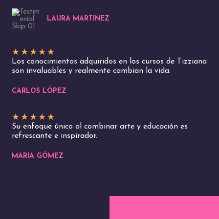
LAURA MARTINEZ
★
★
★
★
★
Los conocimientos adquiridos en los cursos de Tizziana
son invaluables y realmente cambian la vida.
CARLOS LÓPEZ
★
★
★
★
★
Su enfoque único al combinar arte y educación es
refrescante e inspirador.
MARIA GÓMEZ