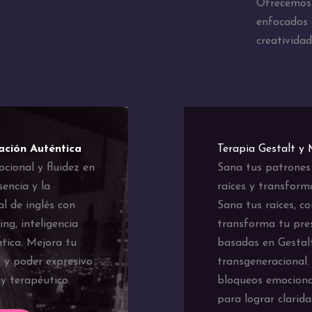
Ofrecemos 
enfocados e
creatividad
ación Auténtica
Terapia Gestalt y
ocional y fluidez en
Sana tus patrones
sencia y la
raíces y transform
l de inglés con
Sana tus raíces, c
ng, inteligencia
transforma tu pres
tica. Mejora tu
basadas en Gestalt
g y poder expresivo
transgeneracional.
y terapéutico.
bloqueos emociona
para lograr clarid