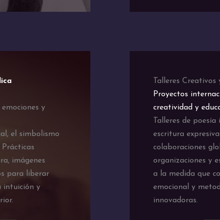
lica
Talleres Creativos
Proyectos internac
r emociones y
creatividad y educ
Talleres de poesía 
al, el simbolismo
escritura expresiva
. Prácticas
colaboraciones glo
ura, imágenes
organizaciones y e
s para liberar
a la medida que co
 intuición y
emocional y metod
ior.
innovadoras.