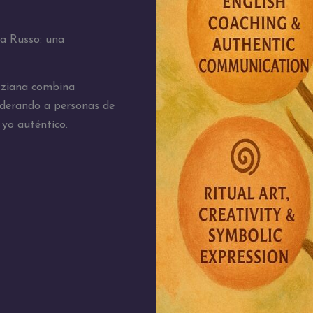
na Russo: una
izziana combina
oderando a personas de
yo auténtico.