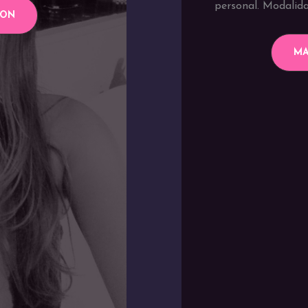
personal. Modalida
ION
MA