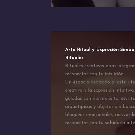
Arte Ritual y Expresión Simbó
Rituales
Rituales creativos para integra
reconectar con tu intuición.
Un espacio dedicado al arte ritu
creativo y la expresión intuitiva
guiadas con movimiento, escrit
arquetípicas y objetos simbólico
bloqueos emocionales, activar la
reconectar con tu sabiduría inter