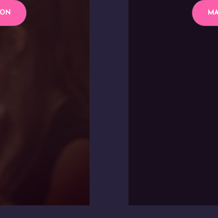
ION
MA