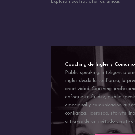
Explora nuestras ofertas únicas
Coaching de Inglés y Comunic
Public speaking, inteligencia em
inglés desde la confianza, la pre
creatividad. Coaching profesiona
enfoque en fluidez, public speaki
emocional y comunicación autén
confianza, liderazgo, storytellin
a través de un método creativo 