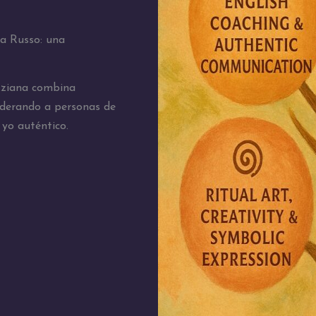
na Russo: una
izziana combina
oderando a personas de
yo auténtico.