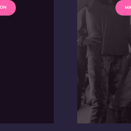
ION
MA