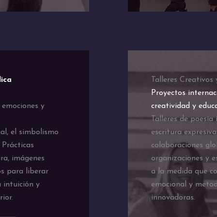
lica
Talleres Creativos
Proyectos internac
r emociones y
creatividad y educ
Talleres de poesía 
al, el simbolismo
escritura expresiva
. Prácticas
colaboraciones glo
ura, imágenes
organizaciones y e
s para liberar
a la medida que co
 intuición y
emocional y metod
ior.
innovadoras.