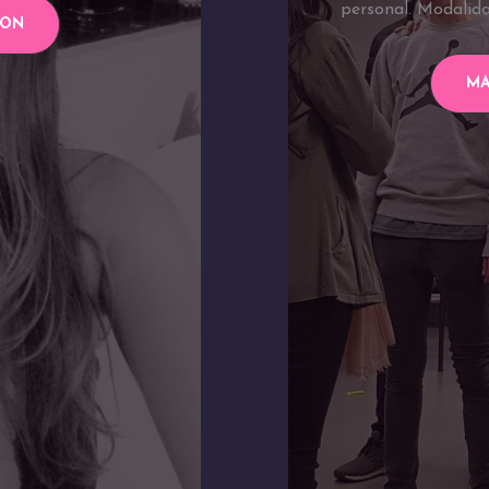
personal. Modalida
ION
MA