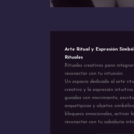
Arte Ritual y Expresión Simbó
Rituales
Rituales creativos para integra
reconectar con tu intuición.
Un espacio dedicado al arte ritu
creativo y la expresión intuitiva
guiadas con movimiento, escrit
arquetípicas y objetos simbólico
bloqueos emocionales, activar la
reconectar con tu sabiduría inter