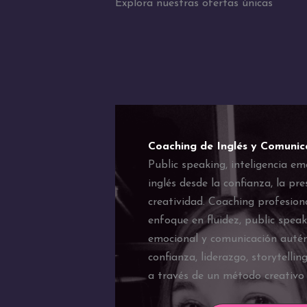
Explora nuestras ofertas únicas
Coaching de Inglés y Comunic
Public speaking, inteligencia em
inglés desde la confianza, la pre
creatividad. Coaching profesiona
enfoque en fluidez, public speaki
emocional y comunicación autén
confianza, liderazgo, storytellin
a través de un método creativo 