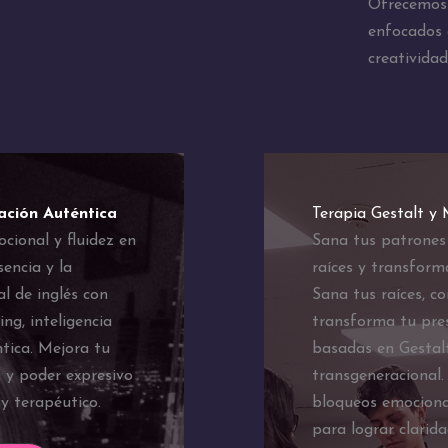
Ofrecemos 
enfocados e
creatividad
ación Auténtica
Terapia Gestalt y
ocional y fluidez en
Sana tus patrones
sencia y la
raíces y transform
l de inglés con
Sana tus raíces, c
ng, inteligencia
transforma tu pres
tica. Mejora tu
basadas en Gestalt
g y poder expresivo
transgeneracional.
y terapéutico.
bloqueos emociona
para lograr clarid