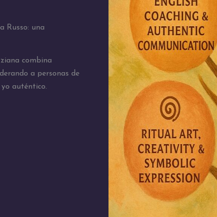
na Russo: una
izziana combina
oderando a personas de
yo auténtico.