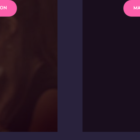
ION
MA