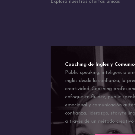
Explora nuestras ofertas únicas
Coaching de Inglés y Comunic
Public speaking, inteligencia em
inglés desde la confianza, la pre
creatividad. Coaching profesiona
enfoque en fluidez, public speaki
emocional y comunicación autén
confianza, liderazgo, storytellin
a través de un método creativo 