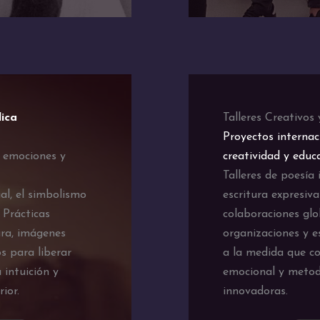
lica
Talleres Creativos
Proyectos internac
r emociones y
creatividad y educ
Talleres de poesía 
al, el simbolismo
escritura expresiva
. Prácticas
colaboraciones glo
ura, imágenes
organizaciones y e
s para liberar
a la medida que co
 intuición y
emocional y metod
ior.
innovadoras.