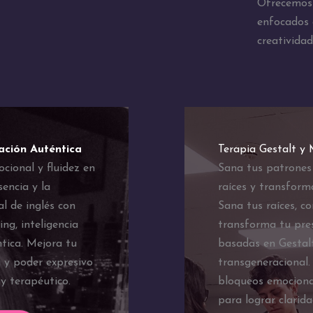
Ofrecemos 
enfocados e
creatividad
ación Auténtica
Terapia Gestalt y
ocional y fluidez en
Sana tus patrones
sencia y la
raíces y transform
l de inglés con
Sana tus raíces, c
ng, inteligencia
transforma tu pres
tica. Mejora tu
basadas en Gestalt
g y poder expresivo
transgeneracional.
y terapéutico.
bloqueos emociona
para lograr clarid