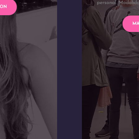
personal. Modalida
ION
MA