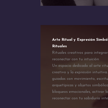
Arte Ritual y Expresión Simbó
Rituales
Rituales creativos para integra
reconectar con tu intuición.
Un espacio dedicado al arte ritu
creativo y la expresión intuitiva
guiadas con movimiento, escrit
arquetípicas y objetos simbólico
bloqueos emocionales, activar la
reconectar con tu sabiduría inter