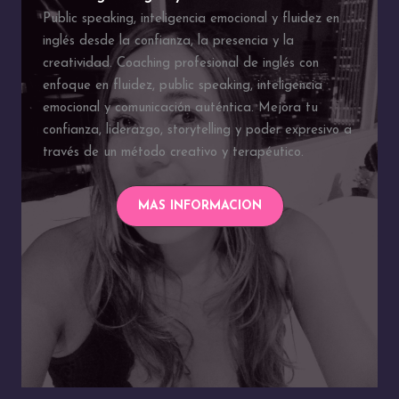
Public speaking, inteligencia emocional y fluidez en
inglés desde la confianza, la presencia y la
creatividad. Coaching profesional de inglés con
enfoque en fluidez, public speaking, inteligencia
emocional y comunicación auténtica. Mejora tu
confianza, liderazgo, storytelling y poder expresivo a
través de un método creativo y terapéutico.
MAS INFORMACION