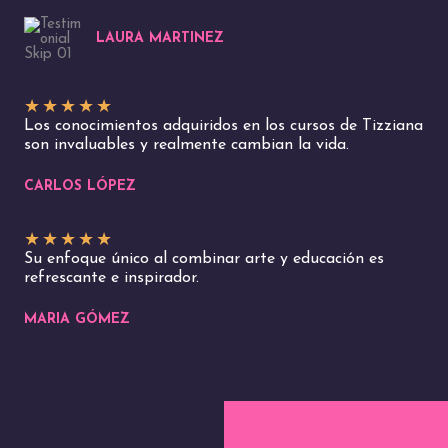
LAURA MARTINEZ
★
★
★
★
★
Los conocimientos adquiridos en los cursos de Tizziana
son invaluables y realmente cambian la vida.
CARLOS LÓPEZ
★
★
★
★
★
Su enfoque único al combinar arte y educación es
refrescante e inspirador.
MARIA GÓMEZ