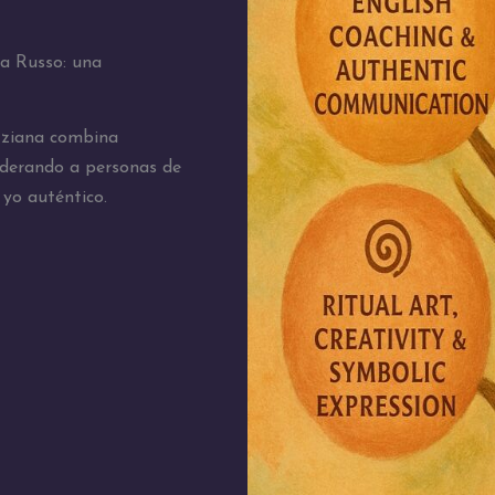
na Russo: una
izziana combina
oderando a personas de
yo auténtico.