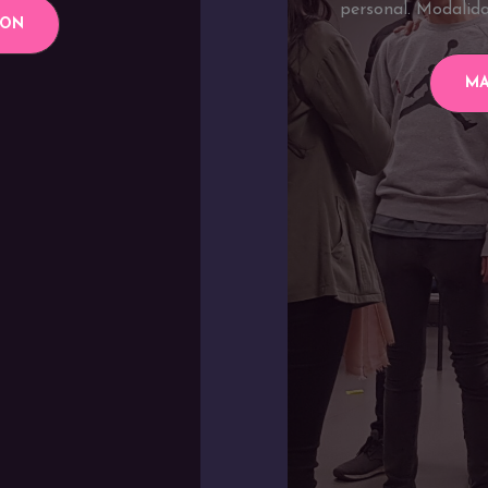
personal. Modalida
ION
MA