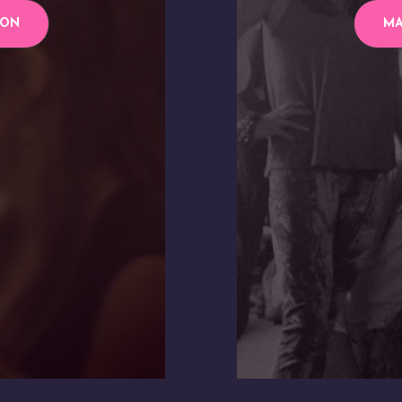
ION
MA