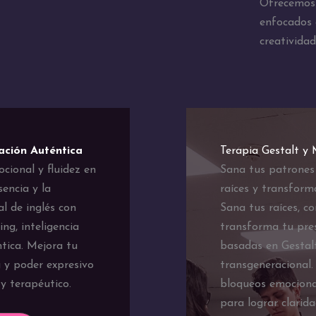
Ofrecemos 
enfocados e
creatividad
ación Auténtica
Terapia Gestalt y
ocional y fluidez en
Sana tus patrones
sencia y la
raíces y transform
l de inglés con
Sana tus raíces, c
ng, inteligencia
transforma tu pres
tica. Mejora tu
basadas en Gestalt
g y poder expresivo
transgeneracional.
y terapéutico.
bloqueos emociona
para lograr clarid