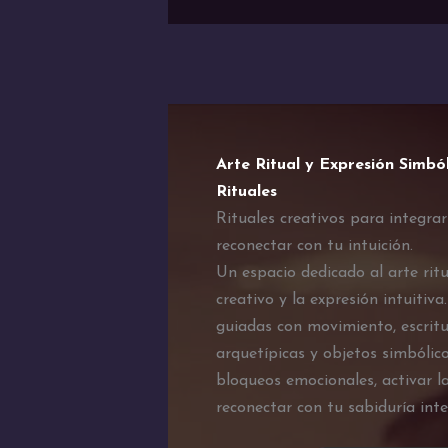
Arte Ritual y Expresión Simbó
Rituales
Rituales creativos para integra
reconectar con tu intuición.
Un espacio dedicado al arte ritu
creativo y la expresión intuitiva
guiadas con movimiento, escrit
arquetípicas y objetos simbólico
bloqueos emocionales, activar la
reconectar con tu sabiduría inter