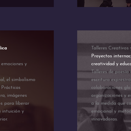
lica
Talleres Creativos
Proyectos internac
r emociones y
creatividad y educ
Talleres de poesía 
al, el simbolismo
escritura expresiva
. Prácticas
colaboraciones glo
ura, imágenes
organizaciones y e
s para liberar
a la medida que co
 intuición y
emocional y metod
ior.
innovadoras.