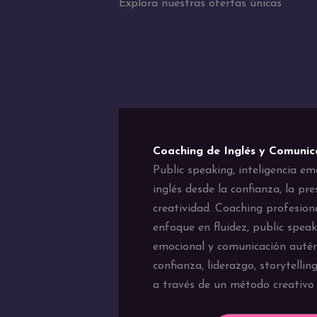
Explora nuestras ofertas únicas
Coaching de Inglés y Comunic
Public speaking, inteligencia em
inglés desde la confianza, la pre
creatividad. Coaching profesiona
enfoque en fluidez, public speaki
emocional y comunicación autén
confianza, liderazgo, storytellin
a través de un método creativo 