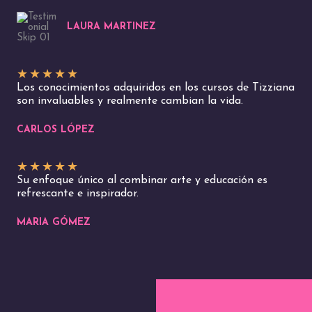
LAURA MARTINEZ
★
★
★
★
★
Los conocimientos adquiridos en los cursos de Tizziana
son invaluables y realmente cambian la vida.
CARLOS LÓPEZ
★
★
★
★
★
Su enfoque único al combinar arte y educación es
refrescante e inspirador.
MARIA GÓMEZ