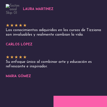
LAURA MARTINEZ
★
★
★
★
★
Los conocimientos adquiridos en los cursos de Tizziana
son invaluables y realmente cambian la vida.
CARLOS LÓPEZ
★
★
★
★
★
Su enfoque único al combinar arte y educación es
refrescante e inspirador.
MARIA GÓMEZ