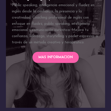
Public speaking, inteligencia emocional y fluidez en
inglés desde la confianza, la presencia y la
creatividad. Coaching profesional de inglés con
enfoque en fluidez, public speaking, inteligencia
emocional y comunicación auténtica. Mejora tu
confianza, liderazgo, storytelling y poder expresivo a
través de un método creativo y terapéutico.
MAS INFORMACION