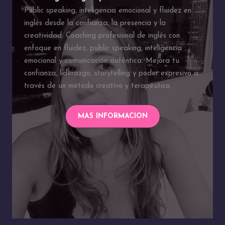
Public speaking, inteligencia emocional y fluidez en
inglés desde la confianza, la presencia y la
creatividad. Coaching profesional de inglés con
enfoque en fluidez, public speaking, inteligencia
emocional y comunicación auténtica. Mejora tu
confianza, liderazgo, storytelling y poder expresivo a
través de un método creativo y terapéutico.
MAS INFORMACION