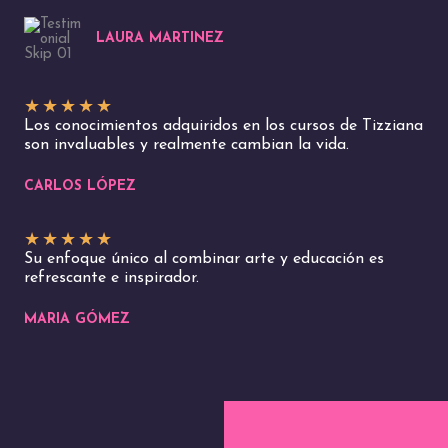
LAURA MARTINEZ
★
★
★
★
★
Los conocimientos adquiridos en los cursos de Tizziana
son invaluables y realmente cambian la vida.
CARLOS LÓPEZ
★
★
★
★
★
Su enfoque único al combinar arte y educación es
refrescante e inspirador.
MARIA GÓMEZ