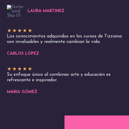
LAURA MARTINEZ
★
★
★
★
★
Los conocimientos adquiridos en los cursos de Tizziana
son invaluables y realmente cambian la vida.
CARLOS LÓPEZ
★
★
★
★
★
Su enfoque único al combinar arte y educación es
refrescante e inspirador.
MARIA GÓMEZ