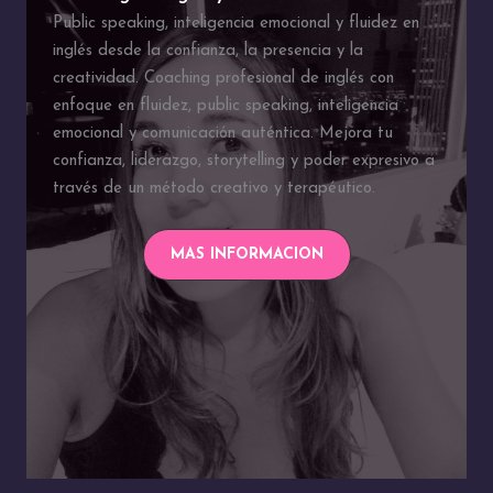
Public speaking, inteligencia emocional y fluidez en
inglés desde la confianza, la presencia y la
creatividad. Coaching profesional de inglés con
enfoque en fluidez, public speaking, inteligencia
emocional y comunicación auténtica. Mejora tu
confianza, liderazgo, storytelling y poder expresivo a
través de un método creativo y terapéutico.
MAS INFORMACION