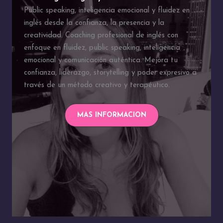
Public speaking, inteligencia emocional y fluidez en
inglés desde la confianza, la presencia y la
creatividad. Coaching profesional de inglés con
enfoque en fluidez, public speaking, inteligencia
emocional y comunicación auténtica. Mejora tu
confianza, liderazgo, storytelling y poder expresivo a
través de un método creativo y terapéutico.
MAS INFORMACION