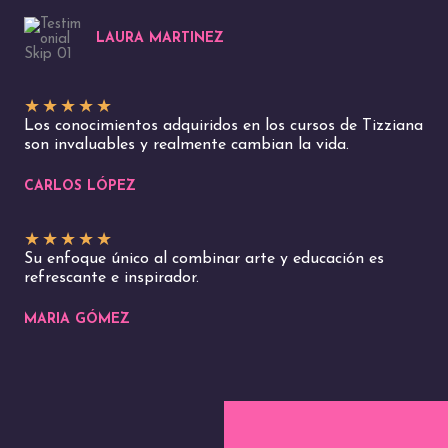
LAURA MARTINEZ
★
★
★
★
★
Los conocimientos adquiridos en los cursos de Tizziana
son invaluables y realmente cambian la vida.
CARLOS LÓPEZ
★
★
★
★
★
Su enfoque único al combinar arte y educación es
refrescante e inspirador.
MARIA GÓMEZ