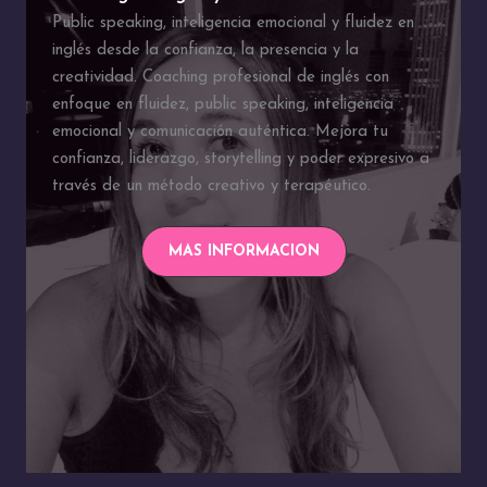
Public speaking, inteligencia emocional y fluidez en
inglés desde la confianza, la presencia y la
creatividad. Coaching profesional de inglés con
enfoque en fluidez, public speaking, inteligencia
emocional y comunicación auténtica. Mejora tu
confianza, liderazgo, storytelling y poder expresivo a
través de un método creativo y terapéutico.
MAS INFORMACION