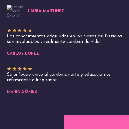
LAURA MARTINEZ
★
★
★
★
★
Los conocimientos adquiridos en los cursos de Tizziana
son invaluables y realmente cambian la vida.
CARLOS LÓPEZ
★
★
★
★
★
Su enfoque único al combinar arte y educación es
refrescante e inspirador.
MARIA GÓMEZ