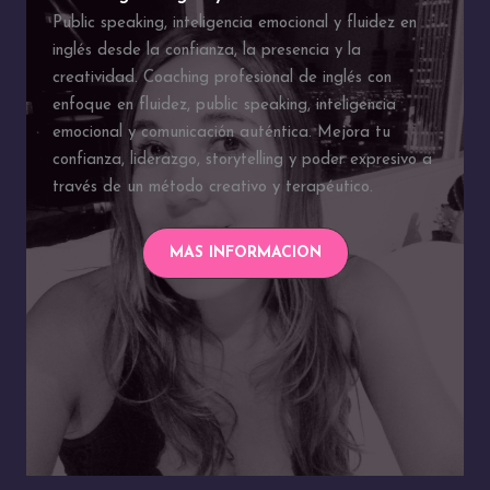
Public speaking, inteligencia emocional y fluidez en
inglés desde la confianza, la presencia y la
creatividad. Coaching profesional de inglés con
enfoque en fluidez, public speaking, inteligencia
emocional y comunicación auténtica. Mejora tu
confianza, liderazgo, storytelling y poder expresivo a
través de un método creativo y terapéutico.
MAS INFORMACION