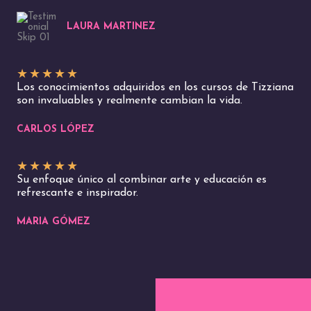
LAURA MARTINEZ
★
★
★
★
★
Los conocimientos adquiridos en los cursos de Tizziana
son invaluables y realmente cambian la vida.
CARLOS LÓPEZ
★
★
★
★
★
Su enfoque único al combinar arte y educación es
refrescante e inspirador.
MARIA GÓMEZ