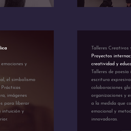
lica
Talleres Creativos
Proyectos internac
r emociones y
creatividad y educ
Talleres de poesía 
al, el simbolismo
escritura expresiva
. Prácticas
colaboraciones glo
ura, imágenes
organizaciones y e
s para liberar
a la medida que co
 intuición y
emocional y metod
ior.
innovadoras.