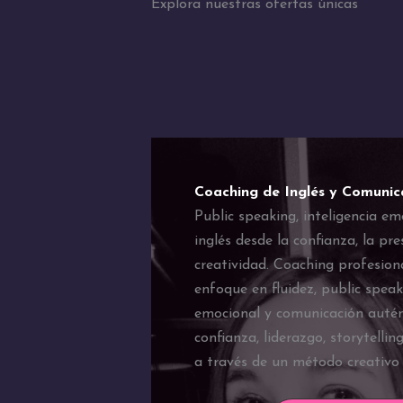
Explora nuestras ofertas únicas
Coaching de Inglés y Comunic
Public speaking, inteligencia em
inglés desde la confianza, la pre
creatividad. Coaching profesiona
enfoque en fluidez, public speaki
emocional y comunicación autén
confianza, liderazgo, storytellin
a través de un método creativo 