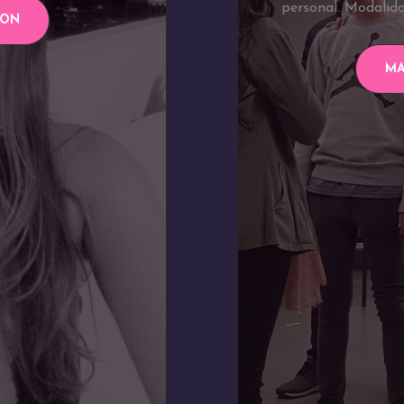
personal. Modalida
ION
MA