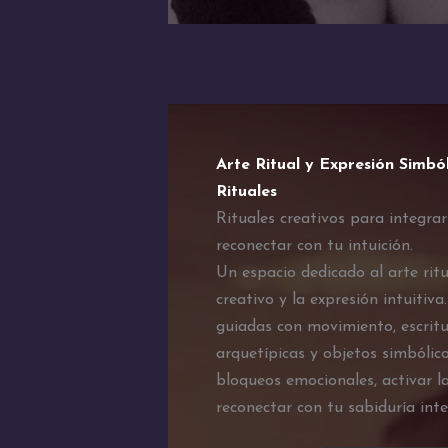
Arte Ritual y Expresión Simbó
Rituales
Rituales creativos para integra
reconectar con tu intuición.
Un espacio dedicado al arte ritu
creativo y la expresión intuitiva
guiadas con movimiento, escrit
arquetípicas y objetos simbólico
bloqueos emocionales, activar la
reconectar con tu sabiduría inter