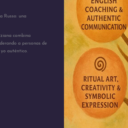
na Russo: una
izziana combina
oderando a personas de
yo auténtico.