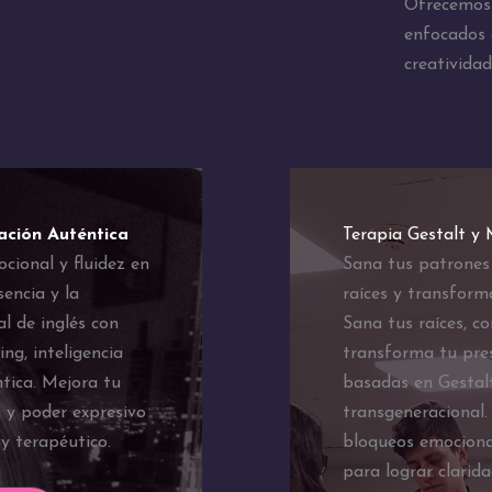
Ofrecemos 
enfocados e
creatividad
ación Auténtica
Terapia Gestalt y
ocional y fluidez en
Sana tus patrones
sencia y la
raíces y transform
l de inglés con
Sana tus raíces, c
ng, inteligencia
transforma tu pres
tica. Mejora tu
basadas en Gestalt
g y poder expresivo
transgeneracional.
y terapéutico.
bloqueos emociona
para lograr clarid