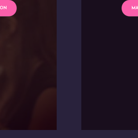
ION
MA